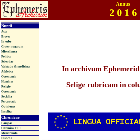
Annus
2 0 1 6
Nuntii
Acta
Breves
In orbe
Crater nugarum
Miscellanea
Politica
Scientiae
Valetudo & medicina
In archivum Ephemeridis
Athletica
Oeconomia
Homines
Selige rubricam in col
Religio
Oeconomia
Socialia
Percontatio
Opiniones
Insolita
Chronicae
Lampas
Chronica TTT
Memoranda
Disticha