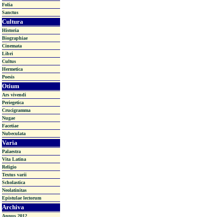
Folia
Sanctus
Cultura
Historia
Biographiae
Cinemata
Libri
Cultus
Hermetica
Poesis
Otium
Ars vivendi
Periegetica
Crucigramma
Nugae
Facetiae
Nubeculata
Varia
Palaestra
Vita Latina
Religio
Textus varii
Scholastica
Neolatinitas
Epistulae lectorum
Archiva
Annus 2012