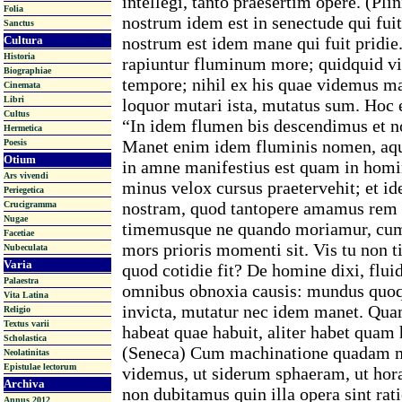
intellegi, tanto praesertim opere. (Pl
Folia
nostrum idem est in senectude qui fui
Sanctus
Cultura
nostrum est idem mane qui fuit pridie
Historia
rapiuntur fluminum more; quidquid vi
Biographiae
tempore; nihil ex his quae videmus m
Cinemata
Libri
loquor mutari ista, mutatus sum. Hoc e
Cultus
“In idem flumen bis descendimus et 
Hermetica
Manet enim idem fluminis nomen, aqu
Poesis
Otium
in amne manifestius est quam in homi
Ars vivendi
minus velox cursus praetervehit; et 
Periegetica
nostram, quod tantopere amamus rem 
Crucigramma
Nugae
timemusque ne quando moriamur, c
Facetiae
mors prioris momenti sit. Vis tu non t
Nubeculata
Varia
quod cotidie fit? De homine dixi, flui
Palaestra
omnibus obnoxia causis: mundus quoqu
Vita Latina
invicta, mutatur nec idem manet. Qua
Religio
Textus varii
habeat quae habuit, aliter habet quam
Scholastica
(Seneca) Cum machinatione quadam m
Neolatinitas
Epistulae lectorum
videmus, ut siderum sphaeram, ut horas
Archiva
non dubitamus quin illa opera sint ra
Annus 2012