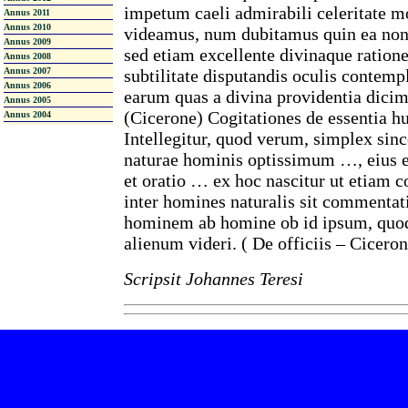
impetum caeli admirabili celeritate m
Annus 2011
Annus 2010
videamus, num dubitamus quin ea non 
Annus 2009
sed etiam excellente divinaque ration
Annus 2008
Annus 2007
subtilitate disputandis oculis contemp
Annus 2006
earum quas a divina providentia dicim
Annus 2005
(Cicerone) Cogitationes de essentia 
Annus 2004
Intellegitur, quod verum, simplex sinc
naturae hominis optissimum …, eius e
et oratio … ex hoc nascitur ut etia
inter homines naturalis sit commentati
hominem ab homine ob id ipsum, quod
alienum videri. ( De officiis – Ciceron
Scripsit Johannes Teresi