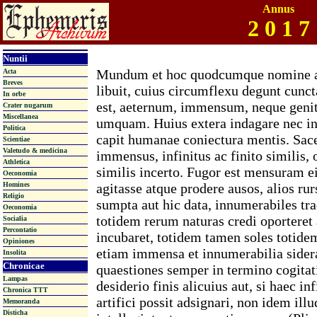
Annus
2 0 1 7
Nuntii
Mundum et hoc quodcumque nomine al
Acta
Breves
libuit, cuius circumflexu degunt cunct
In orbe
est, aeternum, immensum, neque geni
Crater nugarum
Miscellanea
umquam. Huius extera indagare nec i
Politica
capit humanae coniectura mentis. Sacer
Scientiae
Valetudo & medicina
immensus, infinitus ac finito similis
Athletica
similis incerto. Fugor est mensuram 
Oeconomia
Homines
agitasse atque prodere ausos, alios ru
Religio
sumpta aut hic data, innumerabiles tr
Oeconomia
totidem rerum naturas credi oporteret
Socialia
Percontatio
incubaret, totidem tamen soles totide
Opiniones
etiam immensa et innumerabilia sider
Insolita
Chronicae
quaestiones semper in termino cogitat
Lampas
desiderio finis alicuius aut, si haec i
Chronica TTT
artifici possit adsignari, non idem illu
Memoranda
Disticha