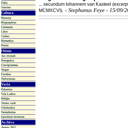
Folia
... secundum Iohannem van Kasteel (excerp
Sanctus
-
Stephanus Feye - 15/09/
MCMXCVI).
Cultura
Historia
Biographiae
Cinemata
Libri
Cultus
Hermetica
Poesis
Otium
Ars vivendi
Periegetica
Crucigramma
Nugae
Facetiae
Nubeculata
Varia
Palaestra
Vita Latina
Religio
Textus varii
Scholastica
Neolatinitas
Epistulae lectorum
Archiva
Annus 2012