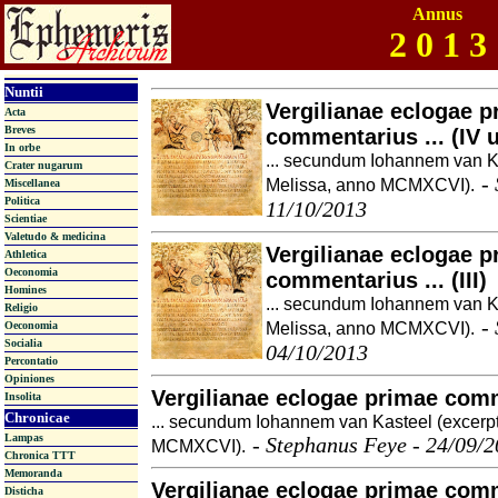
Annus
2 0 1 3
Nuntii
Vergilianae eclogae p
Acta
Breves
commentarius ... (IV 
In orbe
... secundum Iohannem van K
Crater nugarum
-
Melissa, anno MCMXCVI).
Miscellanea
Politica
11/10/2013
Scientiae
Valetudo & medicina
Vergilianae eclogae p
Athletica
Oeconomia
commentarius ... (III)
Homines
... secundum Iohannem van K
Religio
-
Melissa, anno MCMXCVI).
Oeconomia
Socialia
04/10/2013
Percontatio
Opiniones
Vergilianae eclogae primae comme
Insolita
Chronicae
... secundum Iohannem van Kasteel (excerp
Lampas
-
Stephanus Feye - 24/09/
MCMXCVI).
Chronica TTT
Memoranda
Vergilianae eclogae primae comme
Disticha