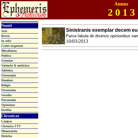
Annus
2 0 1 3
Nuntii
Sinistranis exemplar decem e
Acta
Parva fabula de diversis opinionibus narr
Breves
10/03/2013
In orbe
Crater nugarum
Miscellanea
Politica
Scientiae
Valetudo & medicina
Athletica
Oeconomia
Homines
Religio
Oeconomia
Socialia
Percontatio
Opiniones
Insolita
Chronicae
Lampas
Chronica TTT
Memoranda
Disticha