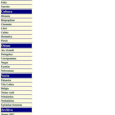
Folia
Sanctus
Cultura
Historia
Biographiae
Cinemata
Libri
Cultus
Hermetica
Poesis
Otium
Ars vivendi
Periegetica
Crucigramma
Nugae
Facetiae
Nubeculata
Varia
Palaestra
Vita Latina
Religio
Textus varii
Scholastica
Neolatinitas
Epistulae lectorum
Archiva
Annus 2012