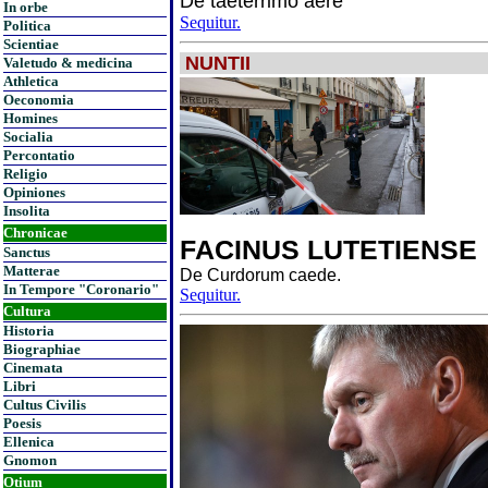
De taeterrimo aere
In orbe
Sequitur.
Politica
Scientiae
NUNTII
Valetudo & medicina
Athletica
Oeconomia
Homines
Socialia
Percontatio
Religio
Opiniones
Insolita
Chronicae
FACINUS LUTETIENSE
Sanctus
Matterae
De Curdorum caede.
In Tempore "Coronario"
Sequitur.
Cultura
Historia
Biographiae
Cinemata
Libri
Cultus Civilis
Poesis
Ellenica
Gnomon
Otium