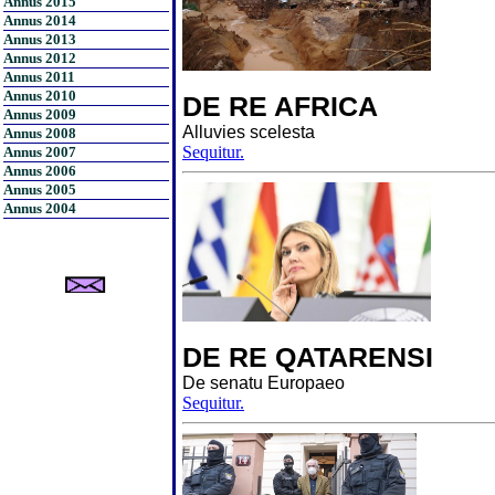
Annus 2015
Annus 2014
Annus 2013
Annus 2012
Annus 2011
Annus 2010
DE RE AFRICA
Annus 2009
Alluvies scelesta
Annus 2008
Sequitur.
Annus 2007
Annus 2006
Annus 2005
Annus 2004
DE RE QATARENSI
De senatu Europaeo
Sequitur.