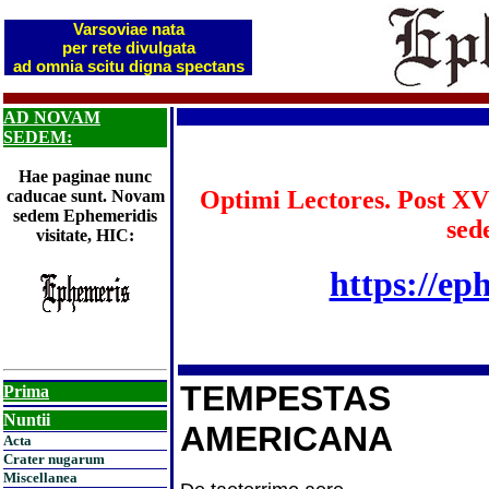
Varsoviae nata
per rete divulgata
ad omnia scitu digna spectans
AD NOVAM
SEDEM:
Hae paginae nunc
Optimi Lectores. Post XV
caducae sunt. Novam
sedem Ephemeridis
sed
visitate, HIC:
https://ep
TEMPESTAS
Prima
Nuntii
AMERICANA
Acta
Crater nugarum
Miscellanea