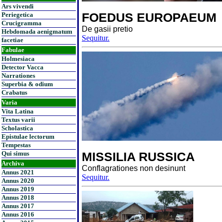
Ars vivendi
FOEDUS EUROPAEUM
Periegetica
Crucigramma
De gasii pretio
Hebdomada aenigmatum
Sequitur.
facetiae
Fabulae
Holmesiaca
Detector Vacca
Narrationes
Superbia & odium
Crabatus
Varia
Vita Latina
Textus varii
Scholastica
Epistulae lectorum
Tempestas
Qui simus
MISSILIA RUSSICA
Archiva
Conflagrationes non desinunt
Annus 2021
Sequitur.
Annus 2020
Annus 2019
Annus 2018
Annus 2017
Annus 2016