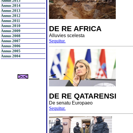
Annus 2015
Annus 2014
Annus 2013
Annus 2012
Annus 2011
Annus 2010
DE RE AFRICA
Annus 2009
Alluvies scelesta
Annus 2008
Sequitur.
Annus 2007
Annus 2006
Annus 2005
Annus 2004
DE RE QATARENSI
De senatu Europaeo
Sequitur.