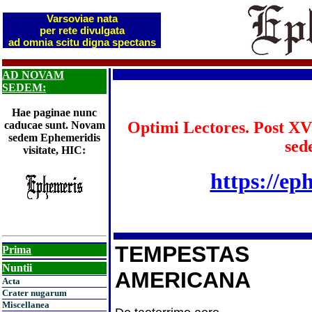
Varsoviae nata
per rete divulgata
ad omnia scitu digna spectans
AD NOVAM
SEDEM:
Hae paginae nunc
Optimi Lectores. Post XV
caducae sunt. Novam
sedem Ephemeridis
sed
visitate, HIC:
https://ep
TEMPESTAS
Prima
Nuntii
AMERICANA
Acta
Crater nugarum
Miscellanea