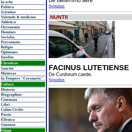
De taeterrimo aere
In orbe
Sequitur.
Politica
Scientiae
NUNTII
Valetudo & medicina
Athletica
Oeconomia
Homines
Socialia
Percontatio
Religio
Opiniones
Insolita
Chronicae
FACINUS LUTETIENSE
Sanctus
Matterae
De Curdorum caede.
In Tempore "Coronario"
Sequitur.
Cultura
Historia
Biographiae
Cinemata
Libri
Cultus Civilis
Poesis
Ellenica
Gnomon
Otium