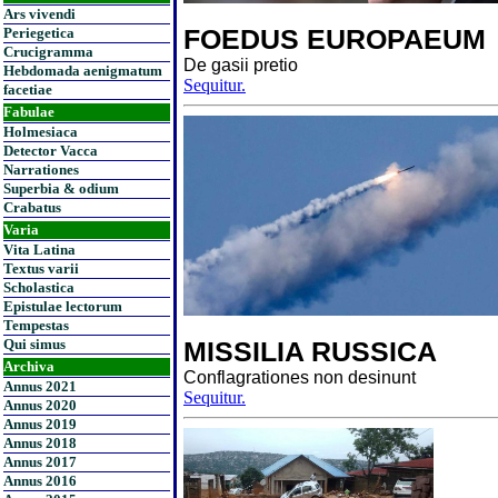
Ars vivendi
FOEDUS EUROPAEUM
Periegetica
Crucigramma
De gasii pretio
Hebdomada aenigmatum
Sequitur.
facetiae
Fabulae
Holmesiaca
Detector Vacca
Narrationes
Superbia & odium
Crabatus
Varia
Vita Latina
Textus varii
Scholastica
Epistulae lectorum
Tempestas
Qui simus
MISSILIA RUSSICA
Archiva
Conflagrationes non desinunt
Annus 2021
Sequitur.
Annus 2020
Annus 2019
Annus 2018
Annus 2017
Annus 2016