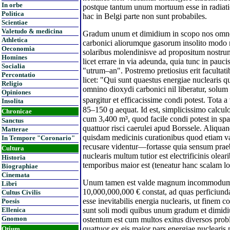
In orbe
postque tantum unum mortuum esse in radiati
Politica
hac in Belgi parte non sunt probabiles.
Scientiae
Valetudo & medicina
Gradum unum et dimidium in scopo nos omne
Athletica
carbonici aliorumque gasorum insolito modo 
Oeconomia
solaribus molendinisve ad propositum nostru
Homines
licet errare in via adeunda, quia tunc in paucis
Socialia
"utrum–an". Postremo pretiosius erit facultati
Percontatio
licet: "Qui sunt quaestus energiae nuclearis q
Religio
omnino dioxydi carbonici nil liberatur, sol
Opiniones
spargitur et efficacissime condi potest. Tota 
Insolita
85–150 ɡ aequat. Id est, simplicissimo calc
Chronicae
cum 3,400 m³, quod facile condi potest in spa
Sanctus
quattuor risci caerulei apud Borssele. Aliqua
Matterae
quisdam medicinis curationibus quod etiam va
In Tempore "Coronario"
recusare videntur—fortasse quia sensum praeb
Cultura
nuclearis multum tutior est electrificinis ole
Historia
temporibus maior est (teneatur hanc scalam l
Biographiae
Cinemata
Unum tamen est valde magnum incommodum: el
Libri
10,000,000,000 € constat, ad quas perficiunda
Cultus Civilis
esse inevitabilis energia nuclearis, ut finem
Poesis
Ellenica
sunt soli modi quibus unum gradum et dimi
Gnomon
ostentum est cum multos exitus diversos prob
quattuor ex eis maior pars energiae nucleari
Otium