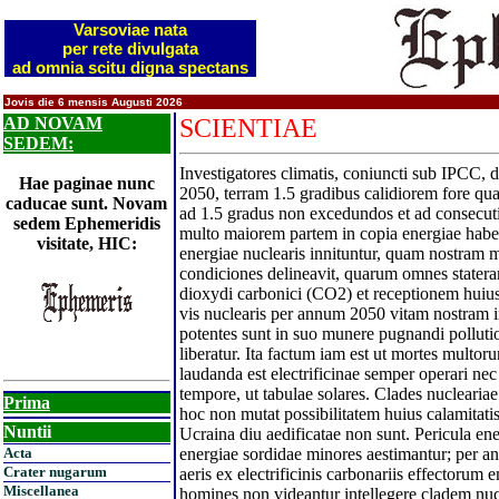
Varsoviae nata
per rete divulgata
ad omnia scitu digna spectans
Jovis die 6 mensis Augusti 2026
AD NOVAM
SCIENTIAE
SEDEM:
Investigatores climatis, coniuncti sub IPCC,
Hae paginae nunc
2050, terram 1.5 gradibus calidiorem fore q
caducae sunt. Novam
ad 1.5 gradus non excedundos et ad consecut
sedem Ephemeridis
multo maiorem partem in copia energiae haber
visitate, HIC:
energiae nuclearis innituntur, quam nostram 
condiciones delineavit, quarum omnes statera
dioxydi carbonici (CO2) et receptionem hui
vis nuclearis per annum 2050 vitam nostram ini
potentes sunt in suo munere pugnandi polluti
liberatur. Ita factum iam est ut mortes multo
laudanda est electrificinae semper operari ne
tempore, ut tabulae solares. Clades nucleari
Prima
hoc non mutat possibilitatem huius calamitat
Nuntii
Ucraina diu aedificatae non sunt. Pericula en
Acta
energiae sordidae minores aestimantur; per a
Crater nugarum
aeris ex electrificinis carbonariis effectorum
Miscellanea
homines non videantur intellegere cladem nu