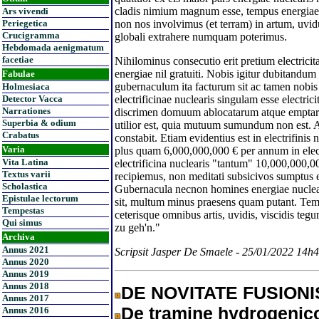
cladis nimium magnum esse, tempus energiae 
Ars vivendi
Periegetica
non nos involvimus (et terram) in artum, uv
Crucigramma
globali extrahere numquam poterimus.
Hebdomada aenigmatum
facetiae
Nihilominus consecutio erit pretium electricita
energiae nil gratuiti. Nobis igitur dubitandu
Fabulae
gubernaculum ita facturum sit ac tamen nobis i
Holmesiaca
Detector Vacca
electrificinae nuclearis singulam esse electric
Narrationes
discrimen domuum ablocatarum atque emptaru
Superbia & odium
utilior est, quia mutuum sumundum non est. A
Crabatus
constabit. Etiam evidentius est in electrifinis
Varia
plus quam 6,000,000,000 € per annum in elect
Vita Latina
electrificina nuclearis "tantum" 10,000,000,0
Textus varii
recipiemus, non meditati subsicivos sumptus el
Scholastica
Gubernacula necnon homines energiae nucleari
Epistulae lectorum
sit, multum minus praesens quam putant. Temp
Tempestas
ceterisque omnibus artis, uvidis, viscidis te
Qui simus
zu geh'n."
Archiva
Annus 2021
Scripsit Jasper De Smaele - 25/01/2022 14h
Annus 2020
Annus 2019
Annus 2018
DE NOVITATE FUSION
Annus 2017
De tramine hydrogenico
Annus 2016