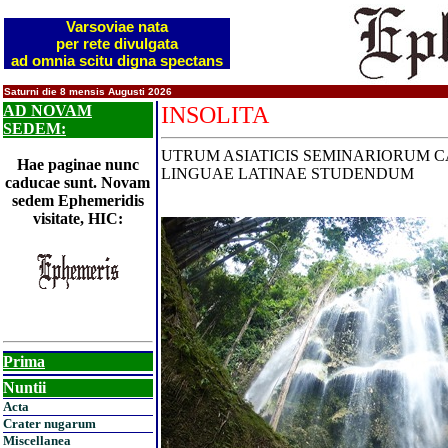
Varsoviae nata
per rete divulgata
ad omnia scitu digna spectans
Saturni die 8 mensis Augusti 2026
AD NOVAM
INSOLITA
SEDEM:
UTRUM ASIATICIS SEMINARIORUM C
Hae paginae nunc
LINGUAE LATINAE STUDENDUM
caducae sunt. Novam
sedem Ephemeridis
visitate, HIC:
Prima
Nuntii
Acta
Crater nugarum
Miscellanea