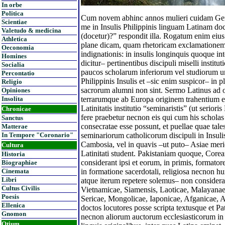
In orbe
Politica
Cum novem abhinc annos mulieri cuidam Genu
Scientiae
me in Insulis Philippinis linguam Latinam doce
Valetudo & medicina
(docetur)?” respondit illa. Rogatum enim eius 
Athletica
plane dicam, quam rhetoricam exclamationem 
Oeconomia
indignationis: in insulis longinquis quoque i
Homines
dicitur– pertinentibus discipuli miselli insti
Socialia
paucos scholarum inferiorum vel studiorum un
Percontatio
Philippinis Insulis et –sic enim suspicor– in pl
Religio
sacrorum alumni non sint. Sermo Latinus ad 
Opiniones
Insolita
terrarumque ab Europa originem trahentium exp
Latinitatis institutio “seminaristis” (ut serior
Chronicae
fere praebetur necnon eis qui cum his scholas
Sanctus
consecratae esse possunt, et puellae quae tales
Matterae
In Tempore "Coronario"
seminariorum catholicorum discipuli in Insulis 
Cambosia, vel in quavis –ut puto– Asiae merid
Cultura
Latinitati student. Pakistaniam quoque, Corea
Historia
considerant ipsi et eorum, in primis, formator
Biographiae
Cinemata
in formatione sacerdotali, religiosa necnon
Libri
atque iterum repetere solemus– non considera
Cultus Civilis
Vietnamicae, Siamensis, Laoticae, Malayanae
Poesis
Sericae, Mongolicae, Iaponicae, Afganicae, 
Ellenica
doctos locutores posse scripta textusque et Pat
Gnomon
necnon aliorum auctorum ecclesiasticorum in 
Otium