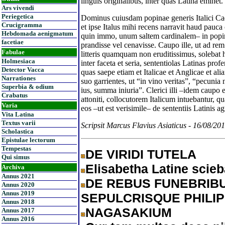
linguis originalibus, inter quas Latina eminet.
Ars vivendi
Periegetica
Dominus cuiusdam popinae generis Italici Cae
Crucigramma
et ipse Italus mihi recens narravit haud pauca
Hebdomada aenigmatum
quin immo, unum saltem cardinalem– in popi
facetiae
prandisse vel cenavisse. Caupo ille, ut ad rem 
Fabulae
litteris quamquam non eruditissimus, solebat h
Holmesiaca
inter faceta et seria, sententiolas Latinas pr
Detector Vacca
quas saepe etiam et Italicae et Anglicae et a
Narrationes
suo garrientes, ut “in vino veritas”, “pecun
Superbia & odium
ius, summa iniuria”. Clerici illi –idem caupo e
Crabatus
attoniti, collocutorem Italicum intuebantur, 
Varia
eos –ut est verisimile– de sententiis Latinis ag
Vita Latina
Textus varii
Scripsit Marcus Flavius Asiaticus - 16/08/20
Scholastica
Epistulae lectorum
Tempestas
DE VIRIDI TUTELA
Qui simus
Elisabetha Latine scieb
Archiva
Annus 2021
DE REBUS FUNEBRIBU
Annus 2020
Annus 2019
SEPULCRISQUE PHILI
Annus 2018
NAGASAKIUM
Annus 2017
Annus 2016