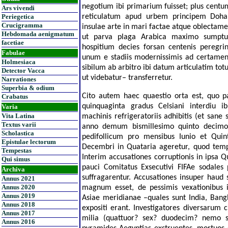
negotium ibi primarium fuisset; plus cent
Ars vivendi
Periegetica
reticulatum apud urbem principem Doha
Crucigramma
insulae arte in mari factae atque oblectame
Hebdomada aenigmatum
ut parva plaga Arabica maximo sumpt
facetiae
hospitium decies forsan centenis peregr
Fabulae
unum e stadiis modernissimis ad certamen
Holmesiaca
sibilum ab arbitro ibi datum articulatim t
Detector Vacca
ut videbatur–
transferretur.
Narrationes
Superbia & odium
Cito autem haec quaestio orta est, quo pa
Crabatus
quinquaginta gradus Celsiani interdiu ib
Varia
Vita Latina
machinis refrigeratoriis adhibitis (et sane
Textus varii
anno demum bismillesimo quinto decimo
Scholastica
pedifollicum pro mensibus Iunio et Quint
Epistulae lectorum
Decembri in Quataria ageretur, quod tem
Tempestas
Interim accusationes corruptionis in ipsa 
Qui simus
pauci Comitatus Exsecutivi FIFAe sodales
Archiva
suffragarentur. Accusationes insuper haud
Annus 2021
Annus 2020
magnum esset, de pessimis vexationibus in
Annus 2019
Asiae meridianae
–
quales sunt India, Bang
Annus 2018
expositi erant. Investigatores diversaru
Annus 2017
milia (quattuor? sex? duodecim? nemo sci
Annus 2016