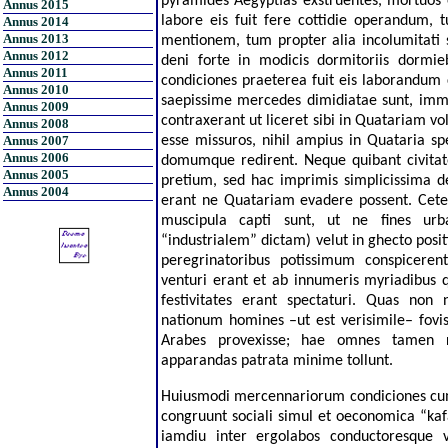
pyramides Aegyptias exstruentes, mortuos
Annus 2015
labore eis fuit fere cottidie operandum,
Annus 2014
Annus 2013
mentionem, tum propter alia incolumitati 
Annus 2012
deni forte in modicis dormitoriis dormieb
Annus 2011
condiciones praeterea fuit eis laborandum 
Annus 2010
saepissime mercedes dimidiatae sunt, imm
Annus 2009
contraxerant ut liceret sibi in Quatariam vo
Annus 2008
Annus 2007
esse missuros, nihil ampius in Quataria sp
Annus 2006
domumque redirent. Neque quibant civitat
Annus 2005
pretium, sed hac imprimis simplicissima 
Annus 2004
erant ne Quatariam evadere possent. Ceter
muscipula capti sunt, ut ne fines urb
“industrialem” dictam) velut in ghecto positi
peregrinatoribus potissimum conspiceren
venturi erant et ab innumeris myriadibus
festivitates erant spectaturi. Quas non 
nationum homines
–ut est verisimile– fov
Arabes provexisse
; hae omnes tamen re
apparandas patrata minime tollunt.
Huiusmodi mercennariorum condiciones cum
congruunt sociali simul et oeconomica “kaf
iamdiu inter ergolabos conductoresque 