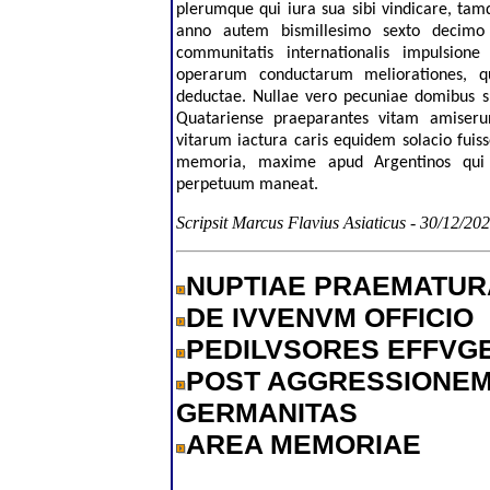
plerumque qui iura sua sibi vindicare, tam
anno autem bismillesimo sexto decimo 
communitatis internationalis impulsione
operarum conductarum meliorationes, 
deductae. Nullae vero pecuniae domibus s
Quatariense praeparantes vitam amiser
vitarum iactura caris equidem solacio fuiss
memoria, maxime apud Argentinos qui v
perpetuum maneat.
Scripsit Marcus Flavius Asiaticus - 30/12/20
NUPTIAE PRAEMATUR
DE IVVENVM OFFICIO
PEDILVSORES EFFVG
POST AGGRESSIONE
GERMANITAS
AREA MEMORIAE
.