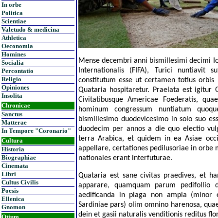
In orbe
Politica
Scientiae
Valetudo & medicina
Athletica
Oeconomia
Homines
Mense decembri anni bismillesimi decimi Ios
Socialia
Internationalis (FIFA), Turici nuntiavit
Percontatio
Religio
constitutum esse ut certamen totius orbis 
Opiniones
Quataria hospitaretur. Praelata est igitur
Insolita
Civitatibusque Americae Foederatis, qu
Chronicae
hominum congressum nuntiatum quoqu
Sanctus
bismillesimo duodevicesimo in solo suo es
Matterae
duodecim per annos a die quo electio vul
In Tempore "Coronario"
terra Arabica, et quidem in ea Asiae oc
Cultura
appellare, certationes pedilusoriae in orbe
Historia
Biographiae
nationales erant interfuturae.
Cinemata
Libri
Quataria est sane civitas praedives, et 
Cultus Civilis
apparare, quamquam parum pedifollio 
Poesis
aedificanda in plaga non ampla (minor 
Ellenica
Sardiniae pars) olim omnino harenosa, qua
Gnomon
dein et gasii naturalis venditionis reditus 
Otium