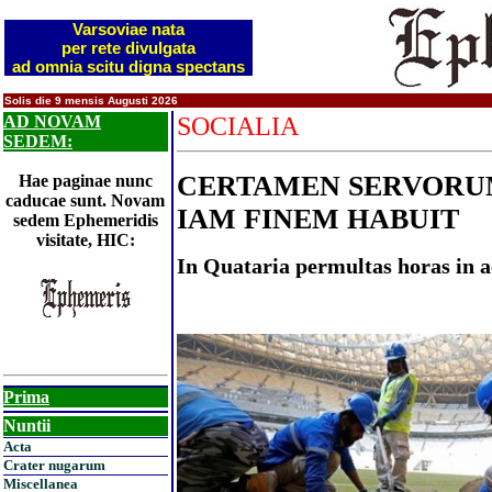
Varsoviae nata
per rete divulgata
ad omnia scitu digna spectans
Solis die 9 mensis Augusti 2026
AD NOVAM
SOCIALIA
SEDEM:
CERTAMEN SERVORU
Hae paginae nunc
caducae sunt. Novam
IAM FINEM HABUIT
sedem Ephemeridis
visitate, HIC:
In Quataria permultas horas in a
Prima
Nuntii
Acta
Crater nugarum
Miscellanea