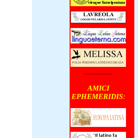
X-MMXXII)
terno die
nsul iterum
stini
ris Iairi
orum centena
civilis sedem
um fecerunt,
ii Lula
 ad
is Josephi
ehensionem
 Cum
=============
rum quinque
utoraedas
AMICI
iosi
, tumultus
EPHEMERIDIS
:
enerunt,
us saltem