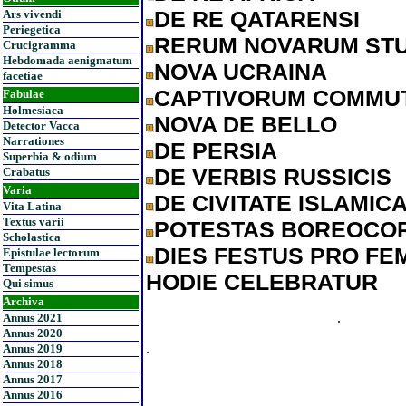
DE RE QATARENSI
Ars vivendi
Periegetica
RERUM NOVARUM ST
Crucigramma
Hebdomada aenigmatum
NOVA UCRAINA
facetiae
CAPTIVORUM COMMUT
Fabulae
Holmesiaca
NOVA DE BELLO
Detector Vacca
Narrationes
DE PERSIA
Superbia & odium
DE VERBIS RUSSICIS
Crabatus
Varia
DE CIVITATE ISLAMIC
Vita Latina
Textus varii
POTESTAS BOREOCO
Scholastica
DIES FESTUS PRO FEM
Epistulae lectorum
Tempestas
HODIE CELEBRATUR
Qui simus
Archiva
.
Annus 2021
Annus 2020
.
Annus 2019
Annus 2018
Annus 2017
Annus 2016