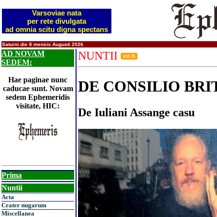
Varsoviae nata
per rete divulgata
ad omnia scitu digna spectans
Saturni die 8 mensis Augusti 2026
AD NOVAM
NUNTII
SEDEM:
Hae paginae nunc
DE CONSILIO BR
caducae sunt. Novam
sedem Ephemeridis
visitate, HIC:
De Iuliani Assange casu
Prima
Nuntii
Acta
Crater nugarum
Miscellanea