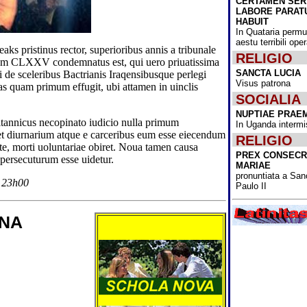
CERTAMEN SE
Nativitatis omn
LABORE PARAT
lectoribus scri
HABUIT
ominamur!
In Quataria permu
aestu terribili op
Cum ante annu
aks pristinus rector, superioribus annis a tribunale
RELIGIO
dimidium Bactri
rum CLXXV condemnatus est, qui uero priuatissima
potestatem Tale
SANCTA LUCIA
 de sceleribus Bactrianis Iraqensibusque perlegi
obtinuissent, i
Visus patrona
as quam primum effugit, ubi attamen in uinclis
extemplo omnib
SOCIALIA
esse coeperunt,
cum de muliebr
NUPTIAE PRAE
institutionibus 
tannicus necopinato iudicio nulla primum
In Uganda intermi
Acta diurna Bac
et diurnarium atque e carceribus eum esse eiecendum
RELIGIO
News" administ
te, morti uoluntariae obiret. Noua tamen causa
consilium, quo
PREX CONSECR
ersecuturum esse uidetur.
pertimescebant,
MARIAE
Bactrianarum m
pronuntiata a San
accessus ad uni
1 23h00
Paulo II
"usque ad nov
intermittetur.
ANA
Ipse partis cons
"Fine Gael" rec
Varadkar, qui i
MMXVII usque
primarius minis
fuit, cum pristi
Micheál Martin 
sicut victorum s
foedere sanctum