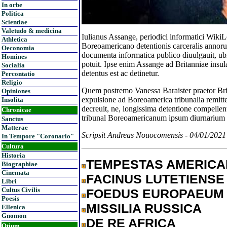
In orbe
Politica
Scientiae
Valetudo & medicina
Iulianus Assange, periodici informatici WikiLe
Athletica
Boreoamericano detentionis carceralis anno
Oeconomia
documenta informatica publico diuulgauit, ubi
Homines
potuit. Ipse enim Assange ad Britanniae insul
Socialia
detentus est ac detinetur.
Percontatio
Religio
Quem postremo Vanessa Baraister praetor Bri
Opiniones
expulsione ad Boreoamerica tribunalia remitt
Insolita
decreuit, ne, longissima detentione compellen
Chronicae
tribunal Boreoamericanum ipsum diurnarium p
Sanctus
Matterae
Scripsit Andreas Nouocomensis - 04/01/202
In Tempore "Coronario"
Cultura
Historia
TEMPESTAS AMERIC
Biographiae
Cinemata
FACINUS LUTETIENSE
Libri
Cultus Civilis
FOEDUS EUROPAEUM
Poesis
MISSILIA RUSSICA
Ellenica
Gnomon
DE RE AFRICA
Otium