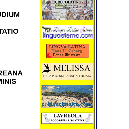
biennium (MMX
abdicaverit, hes
Hiberniensis co
UDIUM
creatus est.
Hesterno die pri
ATIO
consularis petito
Bolsonaro faut
contra militiae 
Brasiliae impet
ut cum ad Alois
creationem tum
seditionum duc
Xavante compr
A
fastidium suum
manifestarent.
REANA
coenautocineto
vigiliarumque a
INIS
nonnullas sedit
incendiavissent
cruentissimi ev
quibus civis un
vulneratus est.