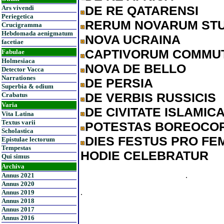
DE RE QATARENSI
Ars vivendi
Periegetica
RERUM NOVARUM ST
Crucigramma
Hebdomada aenigmatum
NOVA UCRAINA
facetiae
CAPTIVORUM COMMUT
Fabulae
Holmesiaca
NOVA DE BELLO
Detector Vacca
Narrationes
DE PERSIA
Superbia & odium
DE VERBIS RUSSICIS
Crabatus
Varia
DE CIVITATE ISLAMIC
Vita Latina
Textus varii
POTESTAS BOREOCO
Scholastica
DIES FESTUS PRO FEM
Epistulae lectorum
Tempestas
HODIE CELEBRATUR
Qui simus
Archiva
.
Annus 2021
Annus 2020
.
Annus 2019
Annus 2018
Annus 2017
Annus 2016