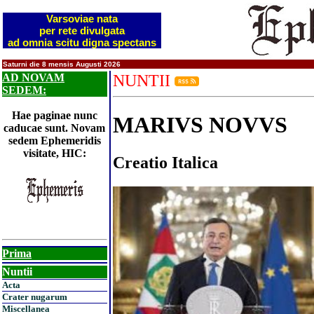
Varsoviae nata
per rete divulgata
ad omnia scitu digna spectans
Saturni die 8 mensis Augusti 2026
AD NOVAM
NUNTII
SEDEM:
Hae paginae nunc
MARIVS NOVVS
caducae sunt. Novam
sedem Ephemeridis
visitate, HIC:
Creatio Italica
Prima
Nuntii
Acta
Crater nugarum
Miscellanea