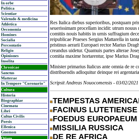
In orbe
Politica
Scientiae
Valetudo & medicina
Res Italica diebus superioribus, postquam pri
Athletica
seuerissimam procellam incidit: utrum nouus 
Oeconomia
comitiis nouis habitis in urnis suffragium d
Homines
reipublicae Praeses Sergius Mattarella in tant
Socialia
pristinus aerarii Europaei rector Marius Drag
Percontatio
creandus uidetur. Quamuis partes alterae Jos
Religio
comitia maxime hortarentur, ipse Marius Drag
Opiniones
Insolita
Minister primarius Italicus ante omnia de re 
Chronicae
distribuendis adloquitur deinque rei argentar
Sanctus
Matterae
Scripsit Andreas Nouocomensis - 03/02/202
In Tempore "Coronario"
Cultura
Historia
TEMPESTAS AMERIC
Biographiae
Cinemata
FACINUS LUTETIENSE
Libri
Cultus Civilis
FOEDUS EUROPAEUM
Poesis
MISSILIA RUSSICA
Ellenica
Gnomon
DE RE AFRICA
Otium