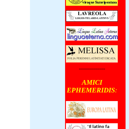
X-MMXXII)
terno die
nsul iterum
stini
ris Iairi
orum centena
civilis sedem
um fecerunt,
ii Lula
 ad
is Josephi
ehensionem
 Cum
=============
rum quinque
utoraedas
iosi
AMICI
, tumultus
EPHEMERIDIS
:
enerunt,
us saltem