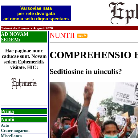
Varsoviae nata
per rete divulgata
ad omnia scitu digna spectans
Saturni die 8 mensis Augusti 2026
AD NOVAM
NUNTII
SEDEM:
Hae paginae nunc
COMPREHENSIO 
caducae sunt. Novam
sedem Ephemeridis
visitate, HIC:
Seditiosine in uinculis?
Prima
Nuntii
Acta
Crater nugarum
Miscellanea