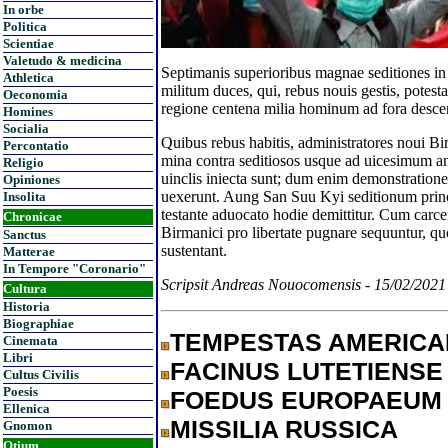
In orbe
Politica
Scientiae
Valetudo & medicina
Septimanis superioribus magnae seditiones in
Athletica
militum duces, qui, rebus nouis gestis, potes
Oeconomia
regione centena milia hominum ad fora desce
Homines
Socialia
Quibus rebus habitis, administratores noui 
Percontatio
mina contra seditiosos usque ad uicesimum a
Religio
uinclis iniecta sunt; dum enim demonstrationes
Opiniones
uexerunt. Aung San Suu Kyi seditionum princ
Insolita
testante aduocato hodie demittitur. Cum carc
Chronicae
Birmanici pro libertate pugnare sequuntur, quo
Sanctus
sustentant.
Matterae
In Tempore "Coronario"
Scripsit Andreas Nouocomensis - 15/02/202
Cultura
Historia
Biographiae
TEMPESTAS AMERIC
Cinemata
Libri
FACINUS LUTETIENSE
Cultus Civilis
Poesis
FOEDUS EUROPAEUM
Ellenica
MISSILIA RUSSICA
Gnomon
Otium