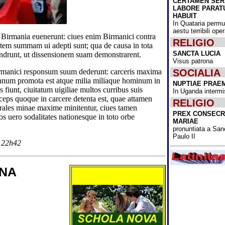
CERTAMEN SE
Nativitatis omn
LABORE PARAT
lectoribus scri
HABUIT
ominamur!
In Quataria permu
aestu terribili op
Cum ante annu
 Birmania euenerunt: ciues enim Birmanici contra
RELIGIO
dimidium Bactri
tatem summam ui adepti sunt; qua de causa in tota
potestatem Tale
SANCTA LUCIA
ndrunt, ut dissensionem suam demonstrarent.
obtinuissent, i
Visus patrona
extemplo omnib
SOCIALIA
Birmanici responsum suum dederunt: carceris maxima
esse coeperunt,
cum de muliebr
nnum promota est atque milia miliaque hominum in
NUPTIAE PRAE
institutionibus 
 fiunt, ciuitatum uigiliae multos curribus suis
In Uganda intermi
Acta diurna Bac
eps quoque in carcere detenta est, quae attamen
RELIGIO
News" administ
erales minae maxime minitentur, ciues tamen
consilium, quo
PREX CONSECR
s uero sodalitates nationesque in toto orbe
pertimescebant,
MARIAE
Bactrianarum m
pronuntiata a San
accessus ad uni
Paulo II
"usque ad nov
1 22h42
intermittetur.
Ipse partis cons
ANA
"Fine Gael" rec
Varadkar, qui i
MMXVII usque
primarius minis
fuit, cum pristi
Micheál Martin 
sicut victorum s
foedere sanctum