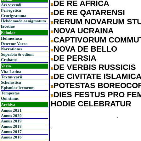
DE RE AFRICA
Ars vivendi
DE RE QATARENSI
Periegetica
Crucigramma
RERUM NOVARUM ST
Hebdomada aenigmatum
facetiae
NOVA UCRAINA
Fabulae
CAPTIVORUM COMMUT
Holmesiaca
Detector Vacca
NOVA DE BELLO
Narrationes
Superbia & odium
DE PERSIA
Crabatus
DE VERBIS RUSSICIS
Varia
Vita Latina
DE CIVITATE ISLAMIC
Textus varii
Scholastica
POTESTAS BOREOCO
Epistulae lectorum
DIES FESTUS PRO FEM
Tempestas
Qui simus
HODIE CELEBRATUR
Archiva
Annus 2021
.
Annus 2020
Annus 2019
.
Annus 2018
Annus 2017
Annus 2016