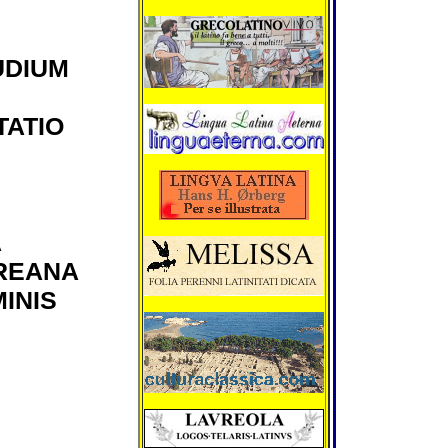
biennium (MMX
abdicaverit, hes
Hiberniensis co
creatus est.
UDIUM
Hesterno die pri
consularis petito
Bolsonaro faut
ATIO
contra militiae 
Brasiliae impet
ut cum ad Alois
creationem tum
seditionum duc
Xavante compr
fastidium suum
A
manifestarent.
coenautocineto
REANA
vigiliarumque a
nonnullas sedit
INIS
incendiavissent
cruentissimi ev
quibus civis un
vulneratus est.