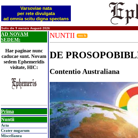
Varsoviae nata
per rete divulgata
ad omnia scitu digna spectans
Solis die 9 mensis Augusti 2026
AD NOVAM
NUNTII
SEDEM:
Hae paginae nunc
DE PROSOPOBIBL
caducae sunt. Novam
sedem Ephemeridis
visitate, HIC:
Contentio Australiana
Prima
Nuntii
Acta
Crater nugarum
Miscellanea