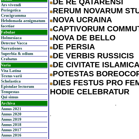
DE RE QATARENSI
Ars vivendi
RERUM NOVARUM ST
Periegetica
Crucigramma
NOVA UCRAINA
Hebdomada aenigmatum
facetiae
CAPTIVORUM COMMUT
Fabulae
NOVA DE BELLO
Holmesiaca
Detector Vacca
DE PERSIA
Narrationes
DE VERBIS RUSSICIS
Superbia & odium
Crabatus
DE CIVITATE ISLAMIC
Varia
Vita Latina
POTESTAS BOREOCO
Textus varii
DIES FESTUS PRO FEM
Scholastica
Epistulae lectorum
HODIE CELEBRATUR
Tempestas
Qui simus
Archiva
.
Annus 2021
.
Annus 2020
Annus 2019
Annus 2018
Annus 2017
Annus 2016