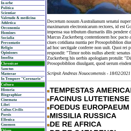
In orbe
Politica
Scientiae
Valetudo & medicina
Decretum nouum Australianum senatui nuper 
Athletica
maximarum electronicarum rectores, id est Go
Oeconomia
impensa sua tributum diurnariis illis pendere 
Homines
Marcus Zuckerberg contentionem hoc pacto au
Socialia
ciues cotidiana nuntia per Prosopobiblion di
Percontatio
ad hoc uectigale conferre non uult. Quoi rei 
Religio
respondit: "Timor nobis nullus aberit: senatu
Opiniones
Insolita
Zuckerberg his uerbis apologiam protulit: "Di
Prosopobiblion diuulgant, quod uerum eisde
Chronicae
Sanctus
Scripsit Andreas Nouocomensis - 18/02/202
Matterae
In Tempore "Coronario"
Cultura
TEMPESTAS AMERIC
Historia
Biographiae
FACINUS LUTETIENSE
Cinemata
Libri
FOEDUS EUROPAEUM
Cultus Civilis
MISSILIA RUSSICA
Poesis
Ellenica
DE RE AFRICA
Gnomon
Otium