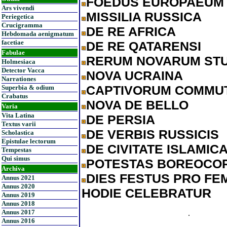
FOEDUS EUROPAEUM
Ars vivendi
MISSILIA RUSSICA
Periegetica
Crucigramma
DE RE AFRICA
Hebdomada aenigmatum
facetiae
DE RE QATARENSI
Fabulae
RERUM NOVARUM ST
Holmesiaca
Detector Vacca
NOVA UCRAINA
Narrationes
CAPTIVORUM COMMUT
Superbia & odium
Crabatus
NOVA DE BELLO
Varia
Vita Latina
DE PERSIA
Textus varii
DE VERBIS RUSSICIS
Scholastica
Epistulae lectorum
DE CIVITATE ISLAMIC
Tempestas
Qui simus
POTESTAS BOREOCO
Archiva
DIES FESTUS PRO FEM
Annus 2021
Annus 2020
HODIE CELEBRATUR
Annus 2019
Annus 2018
Annus 2017
.
Annus 2016