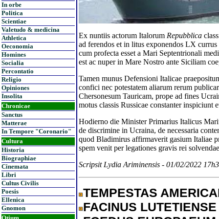
In orbe
Politica
Scientiae
Valetudo & medicina
Ex nuntiis actorum Italorum
Repubblica
class
Athletica
ad ferendos et in litus exponendos LX currus l
Oeconomia
cum profecta esset a Mari Septentrionali med
Homines
est ac nuper in Mare Nostro ante Siciliam coep
Socialia
Percontatio
Tamen munus Defensioni Italicae praepositu
Religio
confici nec potestatem aliarum rerum publicar
Opiniones
Chersonesum Tauricam, prope ad fines Ucraina
Insolita
motus classis Russicae constanter inspiciunt e
Chronicae
Sanctus
Hodierno die Minister Primarius Italicus Mar
Matterae
de discrimine in Ucraina, de necessaria conte
In Tempore "Coronario"
quod Bladimirus affirmaverit gasium Italiae 
Cultura
spem venit per legationes gravis rei solvend
Historia
Biographiae
Scripsit Lydia Ariminensis - 01/02/2022 17h
Cinemata
Libri
Cultus Civilis
TEMPESTAS AMERIC
Poesis
Ellenica
FACINUS LUTETIENSE
Gnomon
Otium