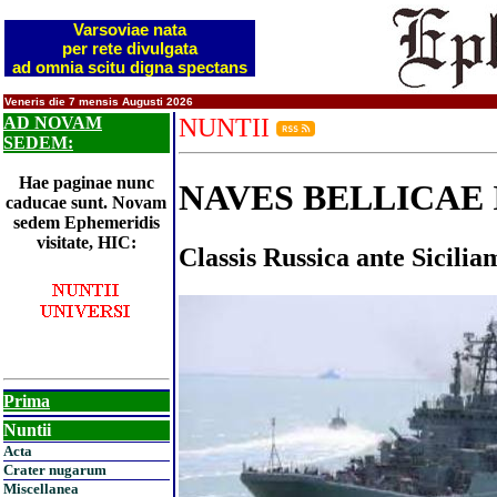
Varsoviae nata
per rete divulgata
ad omnia scitu digna spectans
Veneris die 7 mensis Augusti 2026
AD NOVAM
NUNTII
SEDEM:
Hae paginae nunc
NAVES BELLICAE
caducae sunt. Novam
sedem Ephemeridis
visitate, HIC:
Classis Russica ante Sicilia
Prima
Nuntii
Acta
Crater nugarum
Miscellanea