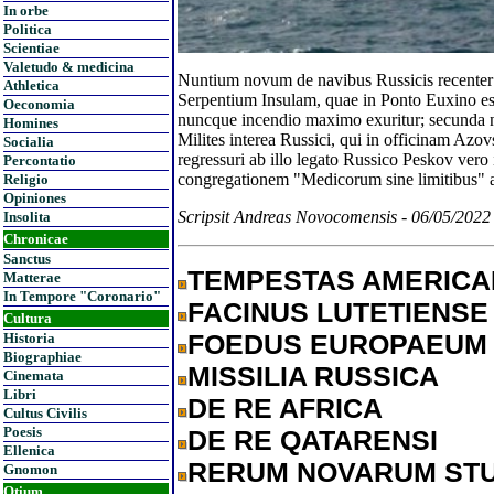
In orbe
Politica
Scientiae
Valetudo & medicina
Nuntium novum de navibus Russicis recenter
Athletica
Serpentium Insulam, quae in Ponto Euxino es
Oeconomia
nuncque incendio maximo exuritur; secunda n
Homines
Milites interea Russici, qui in officinam Azo
Socialia
regressuri ab illo legato Russico Peskov vero
Percontatio
congregationem "Medicorum sine limitibus" a
Religio
Opiniones
Scripsit Andreas Novocomensis - 06/05/2022
Insolita
Chronicae
Sanctus
TEMPESTAS AMERIC
Matterae
In Tempore "Coronario"
FACINUS LUTETIENSE
Cultura
FOEDUS EUROPAEUM
Historia
Biographiae
MISSILIA RUSSICA
Cinemata
Libri
DE RE AFRICA
Cultus Civilis
Poesis
DE RE QATARENSI
Ellenica
RERUM NOVARUM ST
Gnomon
Otium