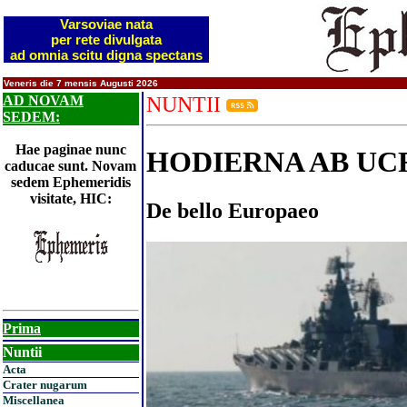
Varsoviae nata
per rete divulgata
ad omnia scitu digna spectans
Veneris die 7 mensis Augusti 2026
AD NOVAM
NUNTII
SEDEM:
Hae paginae nunc
HODIERNA AB UC
caducae sunt. Novam
sedem Ephemeridis
visitate, HIC:
De bello Europaeo
Prima
Nuntii
Acta
Crater nugarum
Miscellanea