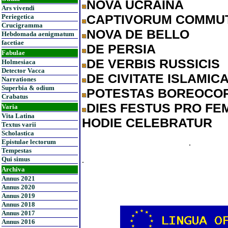
NOVA UCRAINA
Ars vivendi
CAPTIVORUM COMMUT
Periegetica
Crucigramma
NOVA DE BELLO
Hebdomada aenigmatum
facetiae
DE PERSIA
Fabulae
DE VERBIS RUSSICIS
Holmesiaca
Detector Vacca
DE CIVITATE ISLAMIC
Narrationes
Superbia & odium
POTESTAS BOREOCO
Crabatus
DIES FESTUS PRO FEM
Varia
Vita Latina
HODIE CELEBRATUR
Textus varii
Scholastica
Epistulae lectorum
.
Tempestas
Qui simus
.
Archiva
Annus 2021
Annus 2020
Annus 2019
Annus 2018
Annus 2017
Annus 2016