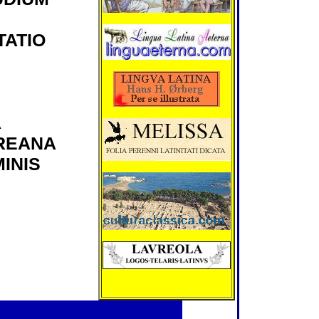
biennium (MMX
abdicaverit, hes
Hiberniensis co
creatus est.
ATIO
Hesterno die pri
consularis petito
Bolsonaro faut
contra militiae 
Brasiliae impet
ut cum ad Alois
A
creationem tum
seditionum duc
REANA
Xavante compr
fastidium suum
INIS
manifestarent.
coenautocineto
vigiliarumque a
nonnullas sedit
incendiavissent
cruentissimi ev
quibus civis un
vulneratus est.
Catherine Gauchon
Artiste peintre