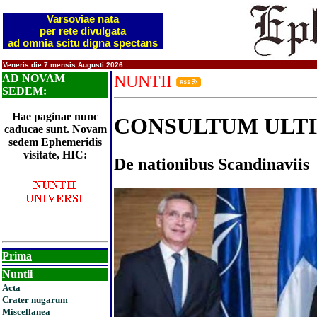
Varsoviae nata
per rete divulgata
ad omnia scitu digna spectans
Veneris die 7 mensis Augusti 2026
AD NOVAM
NUNTII
SEDEM:
Hae paginae nunc
CONSULTUM ULT
caducae sunt. Novam
sedem Ephemeridis
visitate, HIC:
De nationibus Scandinaviis
Prima
Nuntii
Acta
Crater nugarum
Miscellanea