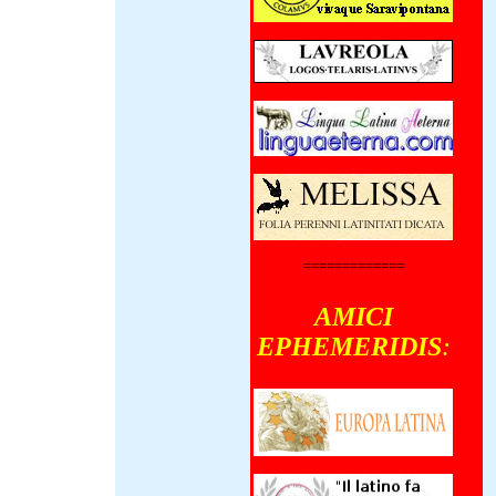
X-MMXXII)
terno die
nsul iterum
stini
ris Iairi
orum centena
civilis sedem
um fecerunt,
ii Lula
 ad
is Josephi
ehensionem
 Cum
=============
rum quinque
utoraedas
iosi
AMICI
, tumultus
enerunt,
EPHEMERIDIS
:
us saltem