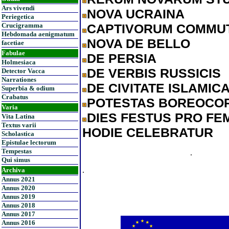
Ars vivendi
NOVA UCRAINA
Periegetica
CAPTIVORUM COMMUT
Crucigramma
Hebdomada aenigmatum
NOVA DE BELLO
facetiae
Fabulae
DE PERSIA
Holmesiaca
DE VERBIS RUSSICIS
Detector Vacca
Narrationes
DE CIVITATE ISLAMIC
Superbia & odium
Crabatus
POTESTAS BOREOCO
Varia
DIES FESTUS PRO FEM
Vita Latina
Textus varii
HODIE CELEBRATUR
Scholastica
Epistulae lectorum
Tempestas
.
Qui simus
.
Archiva
Annus 2021
Annus 2020
Annus 2019
Annus 2018
Annus 2017
Annus 2016