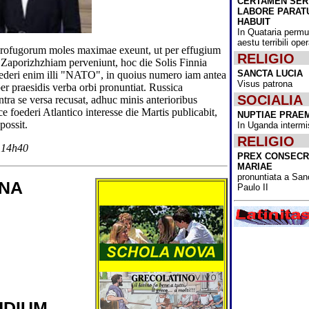
CERTAMEN SE
Nativitatis omn
LABORE PARAT
lectoribus scri
HABUIT
ominamur!
In Quataria permu
aestu terribili op
Cum ante annu
 profugorum moles maximae exeunt, ut per effugium
dimidium Bactri
RELIGIO
e Zaporizhzhiam perveniunt, hoc die Solis Finnia
potestatem Tale
SANCTA LUCIA
obtinuissent, i
oederi enim illi "NATO", in quoius numero iam antea
Visus patrona
extemplo omnib
per praesidis verba orbi pronuntiat. Russica
esse coeperunt,
SOCIALIA
tra se versa recusat, adhuc minis anterioribus
cum de muliebr
e foederi Atlantico interesse die Martis publicabit,
NUPTIAE PRAE
institutionibus 
possit.
In Uganda intermi
Acta diurna Bac
News" administ
RELIGIO
consilium, quo
 14h40
PREX CONSECR
pertimescebant,
MARIAE
Bactrianarum m
pronuntiata a San
accessus ad uni
ANA
Paulo II
"usque ad nov
intermittetur.
Ipse partis cons
"Fine Gael" rec
Varadkar, qui i
MMXVII usque
primarius minis
fuit, cum pristi
Micheál Martin 
sicut victorum s
foedere sanctum
UDIUM