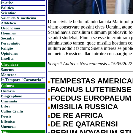
In orbe
Politica
Scientiae
Valetudo & medicina
Dum civitate bello infando laniata Mariupol
Athletica
vitam conservare possint cives Ucraini, atqu
Oeconomia
Scandinavia consilium ultimum publicavit: f
Homines
se addi studebat, Finnia se esse interfuturam 
Socialia
administratio tamen, quae missilia hostium con
Percontatio
nullum addidit factum; Suetia interea se public
Religio
ne metus Russicus illac introire conspargique 
Opiniones
Insolita
Scripsit Andreas Novocomensis - 15/05/2022
Chronicae
Sanctus
Matterae
TEMPESTAS AMERIC
In Tempore "Coronario"
Cultura
FACINUS LUTETIENSE
Historia
FOEDUS EUROPAEUM
Biographiae
Cinemata
MISSILIA RUSSICA
Libri
Cultus Civilis
DE RE AFRICA
Poesis
Ellenica
DE RE QATARENSI
Gnomon
RERUM NOVARUM ST
Otium