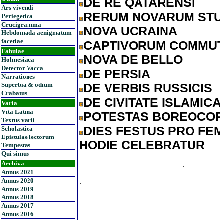
DE RE QATARENSI
Ars vivendi
RERUM NOVARUM ST
Periegetica
Crucigramma
NOVA UCRAINA
Hebdomada aenigmatum
facetiae
CAPTIVORUM COMMUT
Fabulae
NOVA DE BELLO
Holmesiaca
Detector Vacca
DE PERSIA
Narrationes
DE VERBIS RUSSICIS
Superbia & odium
Crabatus
DE CIVITATE ISLAMIC
Varia
Vita Latina
POTESTAS BOREOCO
Textus varii
DIES FESTUS PRO FEM
Scholastica
Epistulae lectorum
HODIE CELEBRATUR
Tempestas
Qui simus
Archiva
.
Annus 2021
.
Annus 2020
Annus 2019
Annus 2018
Annus 2017
Annus 2016