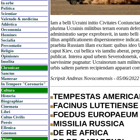
In orbe
Politica
Scientiae
Valetudo & medicina
Iam a belli Ucraini initio Civitates Coniun
Athletica
plurima Ucrainis militibus terram eorum defe
Oeconomia
administratio saepe exprobravit, in tanto bel
Homines
illius amplificationem dispersionemve indic
Socialia
praebita Russiam illam excitant: quibus ideo 
Percontatio
caput Kiev, cui bellica vis iamdiu aberat, per
Religio
publicat. Interea apud urbem Severodonetsk, q
Opiniones
Insolita
saevissime pugnatur: Ucrainorum nam milites 
urbis saltem partem recipiendam apparari co
Chronicae
Sanctus
Scripsit Andreas Novocomensis - 05/06/2022
Matterae
In Tempore "Coronario"
Cultura
TEMPESTAS AMERIC
Historia
Biographiae
FACINUS LUTETIENSE
Cinemata
Libri
FOEDUS EUROPAEUM
Cultus Civilis
MISSILIA RUSSICA
Poesis
Ellenica
DE RE AFRICA
Gnomon
Otium