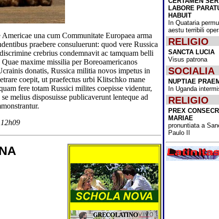
CERTAMEN SE
Nativitatis omn
LABORE PARAT
lectoribus scri
HABUIT
ominamur!
In Quataria permu
aestu terribili op
Cum ante annu
ctae Americae una cum Communitate Europaea arma
dimidium Bactri
RELIGIO
ndentibus praebere consuluerunt: quod vere Russica
potestatem Tale
SANCTA LUCIA
li discrimine crebrius condemnavit ac tamquam belli
obtinuissent, i
Visus patrona
extemplo omnib
at. Quae maxime missilia per Boreoamericanos
esse coeperunt,
SOCIALIA
Ucrainis donatis, Russica militia novos impetus in
cum de muliebr
petrare coepit, ut praefectus urbi Klitschko mane
NUPTIAE PRAE
institutionibus 
uam fere totam Russici milites coepisse videntur,
In Uganda intermi
Acta diurna Bac
se melius disposuisse publicaverunt lenteque ad
News" administ
RELIGIO
consilium, quo
mmonstrantur.
PREX CONSECR
pertimescebant,
MARIAE
Bactrianarum m
 12h09
pronuntiata a San
accessus ad uni
Paulo II
"usque ad nov
intermittetur.
ANA
Ipse partis cons
"Fine Gael" rec
Varadkar, qui i
MMXVII usque
primarius minis
fuit, cum pristi
Micheál Martin 
sicut victorum s
foedere sanctum