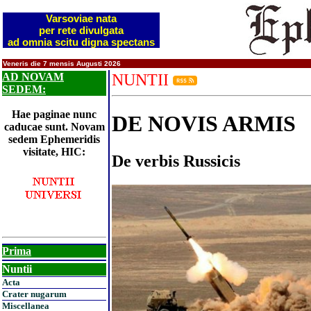
Varsoviae nata
per rete divulgata
ad omnia scitu digna spectans
Veneris die 7 mensis Augusti 2026
AD NOVAM
NUNTII
SEDEM:
Hae paginae nunc
DE NOVIS ARMIS
caducae sunt. Novam
sedem Ephemeridis
visitate, HIC:
De verbis Russicis
Prima
Nuntii
Acta
Crater nugarum
Miscellanea