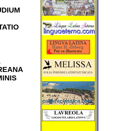
biennium (MMX
abdicaverit, hes
UDIUM
Hiberniensis co
creatus est.
Hesterno die pri
ATIO
consularis petito
Bolsonaro faut
contra militiae 
Brasiliae impet
ut cum ad Alois
creationem tum
seditionum duc
Xavante compr
A
fastidium suum
manifestarent.
REANA
coenautocineto
INIS
vigiliarumque a
nonnullas sedit
incendiavissent
cruentissimi ev
quibus civis un
vulneratus est.
Catherine Gauchon
Artiste peintre