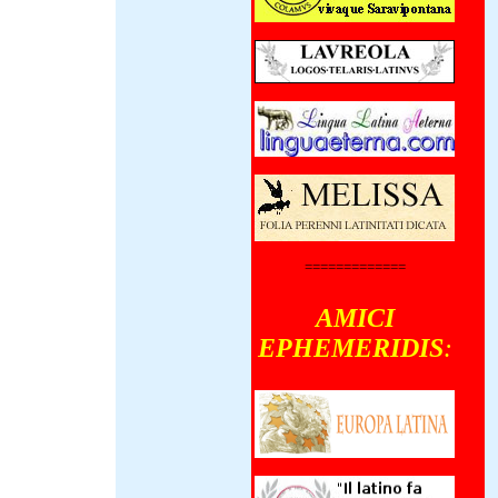
X-MMXXII)
terno die
nsul iterum
stini
ris Iairi
orum centena
civilis sedem
um fecerunt,
ii Lula
 ad
is Josephi
ehensionem
 Cum
=============
rum quinque
utoraedas
iosi
AMICI
, tumultus
enerunt,
EPHEMERIDIS
:
us saltem