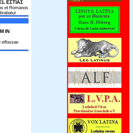
EL ΕΣΤΙΑΣ
os et Romanos
brabatur
M
M IN
 effossae