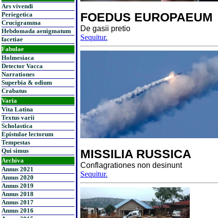
Ars vivendi
FOEDUS EUROPAEUM
Periegetica
Crucigramma
De gasii pretio
Hebdomada aenigmatum
Sequitur.
facetiae
Fabulae
Holmesiaca
Detector Vacca
Narrationes
Superbia & odium
Crabatus
Varia
Vita Latina
Textus varii
Scholastica
Epistulae lectorum
Tempestas
Qui simus
MISSILIA RUSSICA
Archiva
Conflagrationes non desinunt
Annus 2021
Sequitur.
Annus 2020
Annus 2019
Annus 2018
Annus 2017
Annus 2016