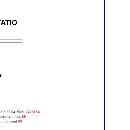
ATIO
A
a die 27.04.2009:
2428154
itatores hodie:
88
unc insunt:
88