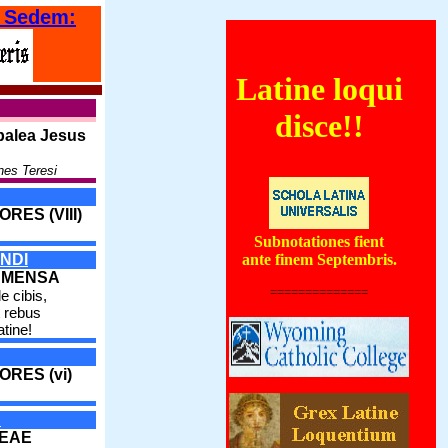
 Sedem:
Latine loqui
 orientales coenautocinetum quoddam forte globum ignivomum subterraneum, qui 
disce!!
palea Jesus
nes Teresi
RES (VIII)
Subnotationes fient
NDI
ante finem Septembris.
 MENSA
==============
e cibis,
 rebus
atine!
ORES (vi)
A
DEAE