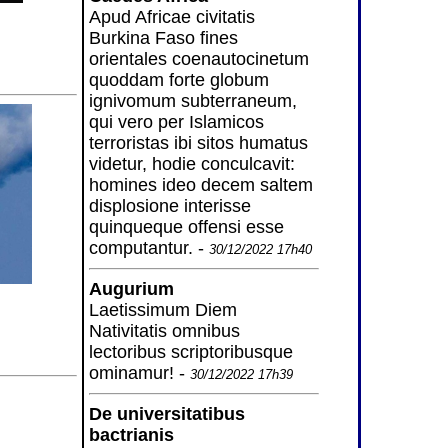
Apud Africae civitatis
Burkina Faso fines
orientales coenautocinetum
quoddam forte globum
ignivomum subterraneum,
qui vero per Islamicos
terroristas ibi sitos humatus
videtur, hodie conculcavit:
homines ideo decem saltem
displosione interisse
quinqueque offensi esse
computantur. -
30/12/2022 17h40
Augurium
Laetissimum Diem
Nativitatis omnibus
lectoribus scriptoribusque
ominamur! -
30/12/2022 17h39
De universitatibus
bactrianis