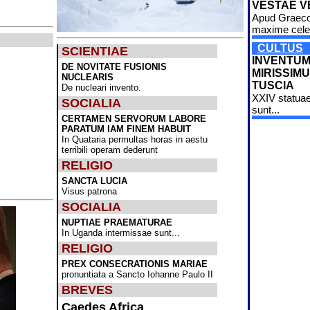
VESTAE V
Apud Graec
maxime cele
CULTUS
SCIENTIAE
INVENTU
DE NOVITATE FUSIONIS
MIRISSIMU
NUCLEARIS
TUSCIA
De nucleari invento.
XXIV statuae
SOCIALIA
sunt...
CERTAMEN SERVORUM LABORE
PARATUM IAM FINEM HABUIT
In Quataria permultas horas in aestu
terribili operam dederunt
RELIGIO
SANCTA LUCIA
Visus patrona
SOCIALIA
NUPTIAE PRAEMATURAE
In Uganda intermissae sunt...
RELIGIO
PREX CONSECRATIONIS MARIAE
pronuntiata a Sancto Iohanne Paulo II
BREVES
Caedes Africa