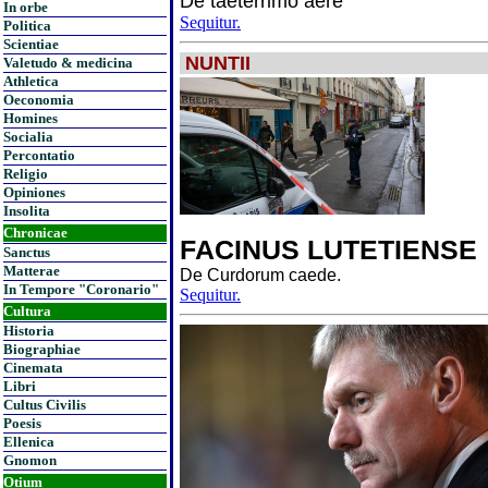
De taeterrimo aere
In orbe
Sequitur.
Politica
Scientiae
NUNTII
Valetudo & medicina
Athletica
Oeconomia
Homines
Socialia
Percontatio
Religio
Opiniones
Insolita
Chronicae
FACINUS LUTETIENSE
Sanctus
Matterae
De Curdorum caede.
In Tempore "Coronario"
Sequitur.
Cultura
Historia
Biographiae
Cinemata
Libri
Cultus Civilis
Poesis
Ellenica
Gnomon
Otium