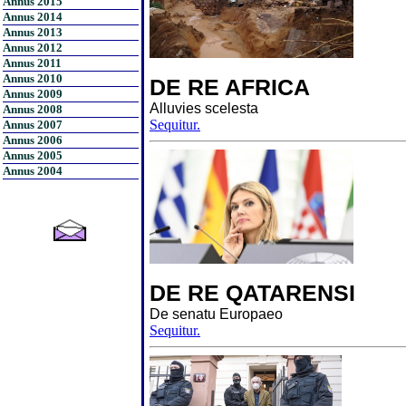
Annus 2015
Annus 2014
Annus 2013
Annus 2012
Annus 2011
Annus 2010
DE RE AFRICA
Annus 2009
Alluvies scelesta
Annus 2008
Sequitur.
Annus 2007
Annus 2006
Annus 2005
Annus 2004
DE RE QATARENSI
De senatu Europaeo
Sequitur.