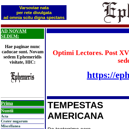
Varsoviae nata
per rete divulgata
ad omnia scitu digna spectans
AD NOVAM
SEDEM:
Hae paginae nunc
Optimi Lectores. Post XV
caducae sunt. Novam
sedem Ephemeridis
sed
visitate, HIC:
https://ep
TEMPESTAS
Prima
Nuntii
AMERICANA
Acta
Crater nugarum
Miscellanea