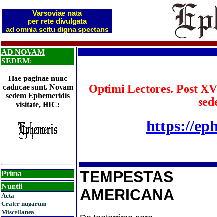
Varsoviae nata
per rete divulgata
ad omnia scitu digna spectans
AD NOVAM
SEDEM:
Hae paginae nunc
Optimi Lectores. Post XV
caducae sunt. Novam
sedem Ephemeridis
sed
visitate, HIC:
https://ep
TEMPESTAS
Prima
Nuntii
AMERICANA
Acta
Crater nugarum
Miscellanea