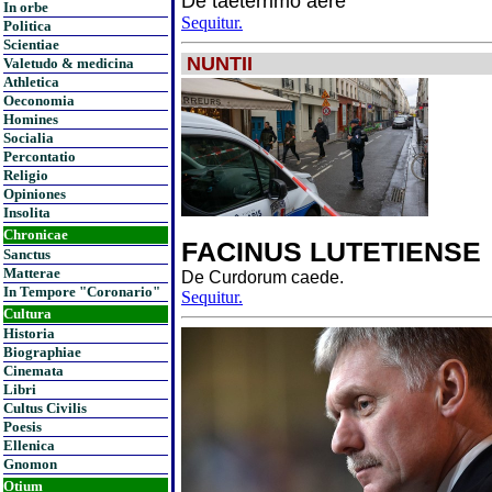
De taeterrimo aere
In orbe
Sequitur.
Politica
Scientiae
NUNTII
Valetudo & medicina
Athletica
Oeconomia
Homines
Socialia
Percontatio
Religio
Opiniones
Insolita
Chronicae
FACINUS LUTETIENSE
Sanctus
Matterae
De Curdorum caede.
In Tempore "Coronario"
Sequitur.
Cultura
Historia
Biographiae
Cinemata
Libri
Cultus Civilis
Poesis
Ellenica
Gnomon
Otium