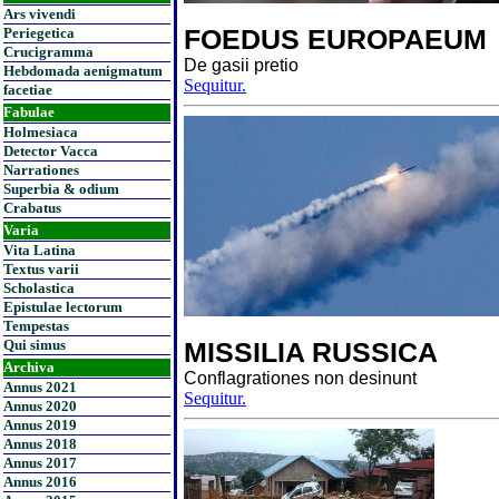
Ars vivendi
FOEDUS EUROPAEUM
Periegetica
Crucigramma
De gasii pretio
Hebdomada aenigmatum
Sequitur.
facetiae
Fabulae
Holmesiaca
Detector Vacca
Narrationes
Superbia & odium
Crabatus
Varia
Vita Latina
Textus varii
Scholastica
Epistulae lectorum
Tempestas
Qui simus
MISSILIA RUSSICA
Archiva
Conflagrationes non desinunt
Annus 2021
Sequitur.
Annus 2020
Annus 2019
Annus 2018
Annus 2017
Annus 2016