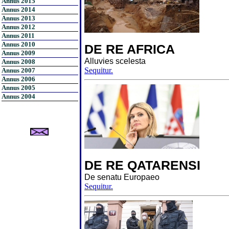
Annus 2015
Annus 2014
Annus 2013
Annus 2012
Annus 2011
Annus 2010
DE RE AFRICA
Annus 2009
Alluvies scelesta
Annus 2008
Sequitur.
Annus 2007
Annus 2006
Annus 2005
Annus 2004
DE RE QATARENSI
De senatu Europaeo
Sequitur.